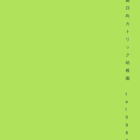
園
日
向
カ
ト
リ
ッ
ク
幼
稚
園
t
e
l
0
9
8