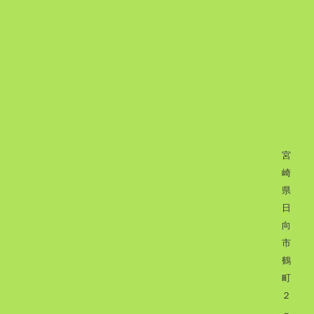
宮
崎
県
日
向
市
鶴
町
２
－