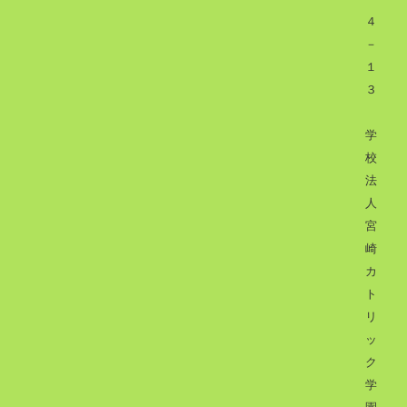
４
－
１
３
学
校
法
人
宮
崎
カ
ト
リ
ッ
ク
学